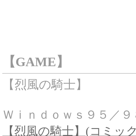
【GAME】
【烈風の騎士】
Ｗｉｎｄｏｗｓ９５／
【烈風の騎士】(コミッ