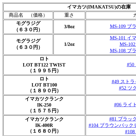
イマカツ(IMAKATSU)の在庫
商品名 （価格）
重さ
モグラジグ
MS-109
3/8oz
（６３０円）
MS-101
モグラジグ
1/2oz
MS-1
（６３０円）
MS-108
ロト
#5
LOT BT122 TWIST
（１９９５円）
ロト
#49 ス
LOT BT100
#52 
（１８９０円）
イマカツクランク
#06 ラ
IK-250
（１５７５円）
#81 ブラ
イマカツクランク
IK-400R
#104 ブラウンバッ
（１６８０円）
#10