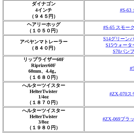
ダイナゴン
4インチ
#S-6
（９４５円）
ヘアリーホッグ
#S-65 ス
（１０５０円）
S14グリーン
アベヤンマトレーラー
S15ウォー
（８４０円）
S70パン
リップライザー60F
Riprizer60F
#
60mm、4.4g。
（１６８０円）
へルターツイスター
HelterTwister
#ZX-070
1/4oz
（１８７０円）
へルターツイスター
HelterTwister
#ZX-069ブ
3/8oz
（１９８０円）