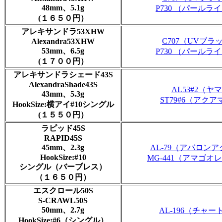
48mm、5.1g
P730 （パールラ
(１６５０円）
アレキサンドラ53XHW
C707（UVブラ
Alexandra53XHW
53mm、6.5g
P730 （パールラ
(１７００円）
アレキサンドラシェード43S
AlexandraShade43S
AL53#2（ヤ
43mm、5.3g
ST79#6（アクア
HookSize:横アイ#10シングル
(１５５０円）
ラピッド45S
RAPID45S
45mm、2.3g
AL-79（アバロン
HookSize:#10
MG-441（アマゴオ
シングル（バーブレス）
（１６５０円）
エスクロール50S
S-CRAWL50S
50mm、2.7g
AL-196（チャー
HookSize:#6（シングル）