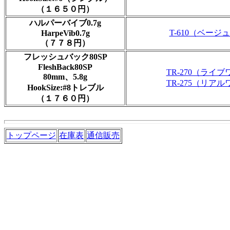
（１６５０円）
ハルパーバイブ0.7g
T-610（ベージ
HarpeVib0.7g
（７７８円）
フレッシュバック80SP
FleshBack80SP
TR-270（ライ
80mm、5.8g
TR-275（リア
HookSize:#8トレブル
（１７６０円）
トップページ
在庫表
通信販売