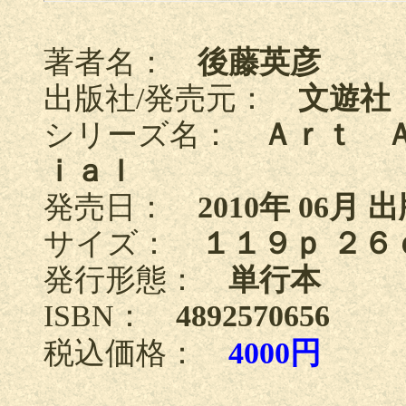
著者名：
後藤英彦
出版社/発売元：
文遊社
シリーズ名：
Ａｒｔ 
ｉａｌ
発売日：
2010年 06月 
サイズ：
１１９ｐ ２６
発行形態：
単行本
ISBN：
4892570656
税込価格：
4000円