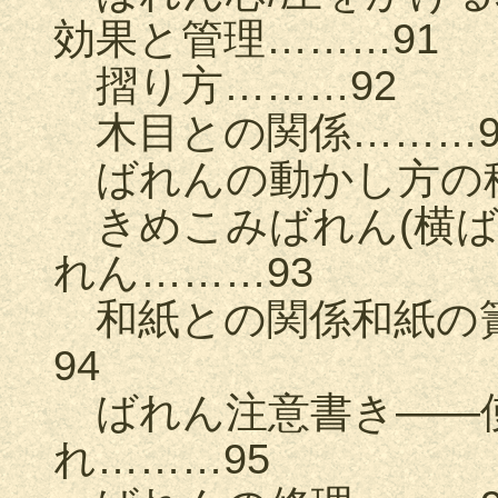
効果と管理………91
摺り方………92
木目との関係………9
ばれんの動かし方の種
きめこみばれん(横ばれ
れん………93
和紙との関係和紙の簀
94
ばれん注意書き——
れ………95