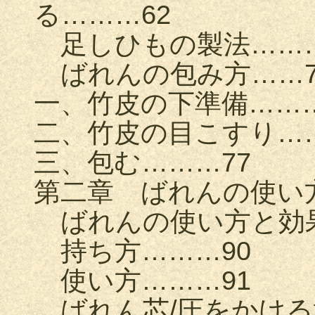
る………62
足しひもの製法………
ばれんの包み方……7
一、竹皮の下準備………
二、竹皮の目こすり……
三、包む………77
第二章 ばれんの使い方
ばれんの使い方と効果
持ち方………90
使い方………91
ばれん芯/圧をかける