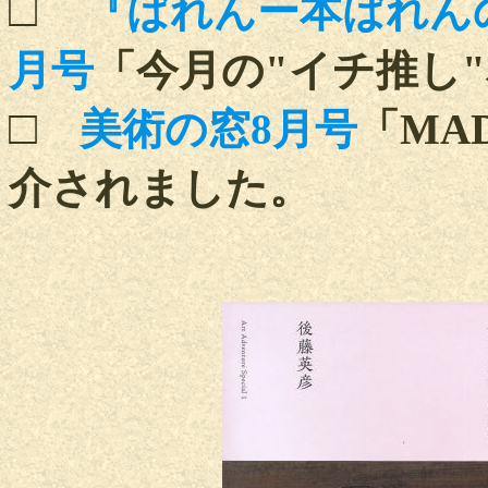
□
『ばれんー本ばれん
月号
「今月の"イチ推し"本
□
美術の窓8月号
「MAD
介されました。