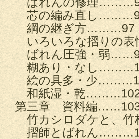
ばれんの修理………9
芯の編み直し………9
綱の継ぎ方………97
いろいろな摺りの表情
ばれん圧強・弱……9
糊あり・なし………1
絵の具多・少………1
和紙湿・乾………10
第三章 資料編……10
竹カシロダケと、竹林
摺師とばれん………1