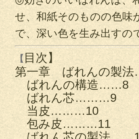
せ、和紙そのものの色味
で、深い色を生み出すの
目次】
【
第一章 ばれんの製法
ばれんの構造……8
ばれん芯………9
当皮………10
包み皮………11
ばれん芯の製法……1