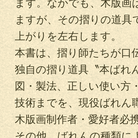
ます。なかでも、木版画
ますが、その摺りの道具
上がりを左右します。
本書は、摺り師たちが口
独自の摺り道具〝本ばれ
図・製法、正しい使い方
技術までを、現役ばれん
木版画制作者・愛好者必
その他、ばれんの種類に