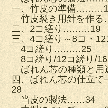
一、竹皮の準備………1
竹皮裂き用針を作る…
二、2コ縒り………19
三、4コ縒り～8コ・12
4コ縒り………25
8コ縒り/12コ縒り/
ばれん芯の種類と用途
四、ばれん芯の仕立て
28
当皮の製法……34