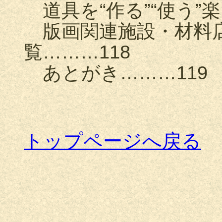
道具を“作る”“使う”楽
版画関連施設・材料店
覧………118
あとがき………119
トップページへ戻る