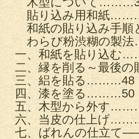
木型について………3
貼り込み用和紙………
和紙の貼り込み手順と
わらび粉渋糊の製法…
一、和紙を貼り込む……
二、縁を削る～最後の
三、絽を貼る………48
四、漆を塗る………50
五、木型から外す………
六、当皮の仕上げ………
七、ばれんの仕立て—