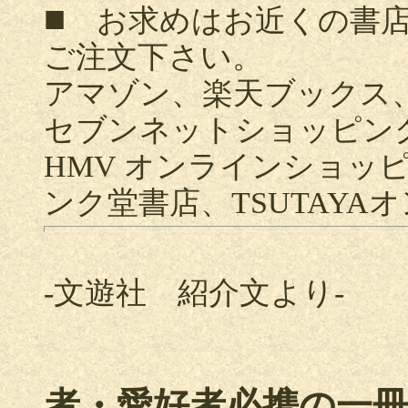
■
お求めはお近くの書店
ご注文下さい。
アマゾン、楽天ブックス
セブンネットショッピン
HMV オンラインショッ
ンク堂書店、TSUTAY
-文遊社 紹介文より-
者・愛好者必携の一