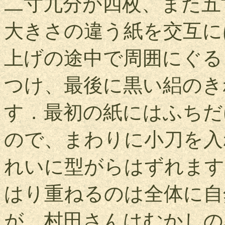
二寸九分が四枚、また五
大きさの違う紙を交互に
上げの途中で周囲にぐる
つけ、最後に黒い絽のき
す．最初の紙にはふちだ
ので、まわりに小刀を入
れいに型がらはずれます
はり重ねるのは全体に自
が、村田さんはむかしの