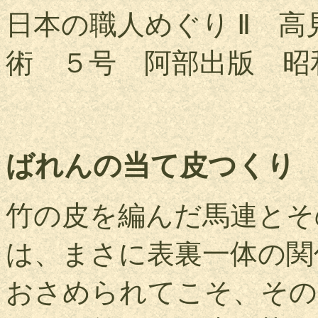
日本の職人めぐり Ⅱ
術 ５号 阿部出版 昭
ばれんの当て皮つ
竹の皮を編んだ馬連とそ
は、まさに表裏一体の関
おさめられてこそ、その