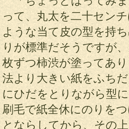
「ちょっとはってみま
って、丸太を二十センチ
ような当て皮の型を持ち
りが標準だそうですが、
枚ずつ柿渋が塗ってあり
法より大きい紙をふちだ
にひだをとりながら型に
刷毛で紙全休にのりをつ
とならしてから、その上