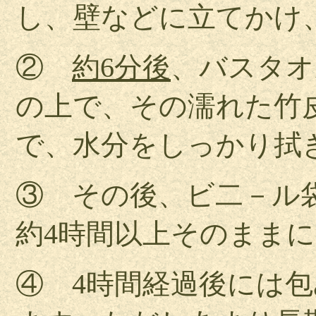
し、壁などに立てかけ
②
約6分後
、バスタオ
の上で、その濡れた竹
で、水分をしっかり拭
③ その後、ビ二－ル
約4時間以上そのまま
④ 4時間経過後には