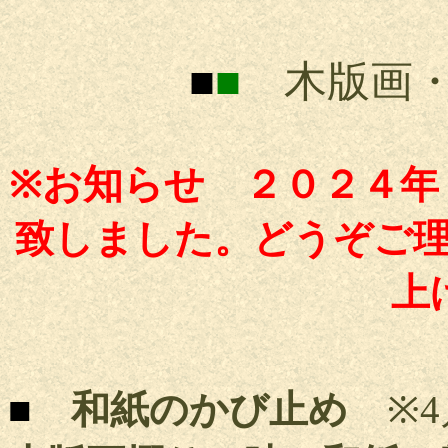
■
■
木版画・
お
知らせ
※
２０２４年
致しました。どうぞご
上
■
和紙のかび止め
※4