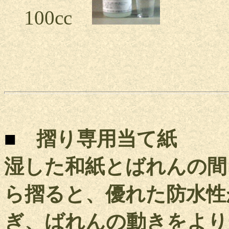
100cc
5
■
摺り専用当て紙
湿した和紙とばれんの間
ら摺ると、優れた防水性
ぎ、ばれんの動きをより