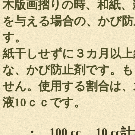
木版画摺りの時、和紙、
を与える場合の、かび防
す。
紙干しせずに３カ月以上
な、かび防止剤です。も
せん。使用する割合は、
液10ｃｃです。
・ 100 cc 10