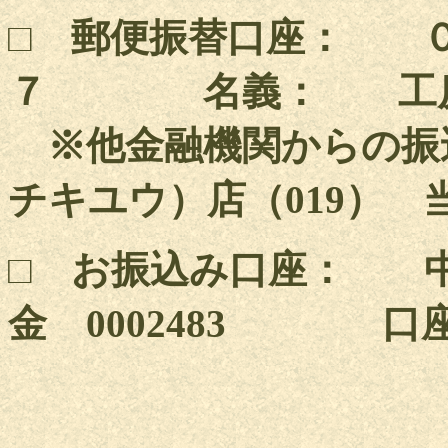
□ 郵便振替口座： 
７ 名義： 
※他金融機関からの振
チキユウ）店（019） 当座
□ お振込み口座： 
金 0002483 