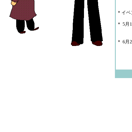
＊イ
＊ 5
31
＊ 6
「
１3