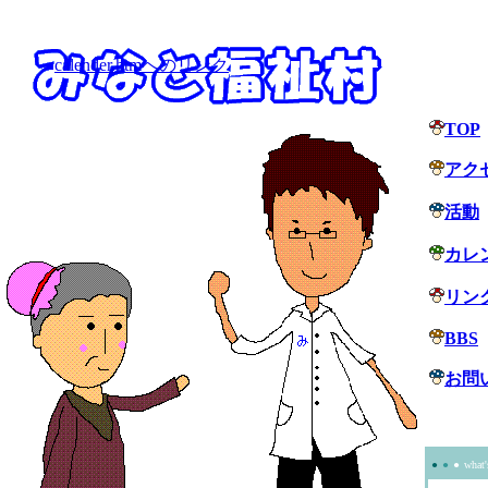
calender.htmへのリンク
TOP
アク
活動
カレ
リン
BBS
お問
●
●
●
what'