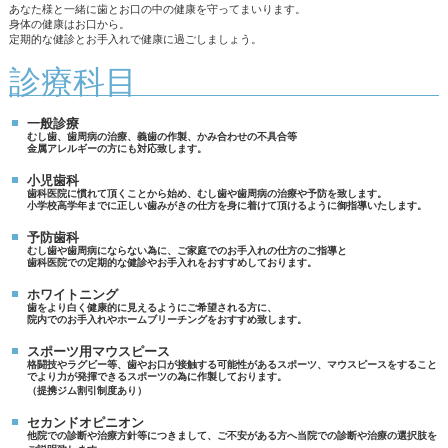
あなた様と一緒に歯とお口の中の健康を守ってまいります。
身体の健康はお口から。
定期的な健診とお手入れで健康に過ごしましょう。
診療科目
一般診療
むし歯、歯周病の治療、義歯の作製、かみ合わせの不具合等
金属アレルギーの方にも対応致します。
小児歯科
歯科医院に慣れて頂くことから始め、むし歯や歯周病の治療や予防を致します。
小学校高学年までに正しい歯みがきの仕方を身に着けて頂けるように御指導いたします。
予防歯科
むし歯や歯周病にならない為に、ご家庭でのお手入れの仕方のご指導と
歯科医院での定期的な健診やお手入れをおすすめしております。
ホワイトニング
歯をより白く健康的に見えるようにご希望される方に、
院内でのお手入れやホームブリーチングをおすすめ致します。
スポーツ用マウスピース
格闘技やラグビー等、歯やお口が接触する可能性があるスポーツ、マウスピースをすること
でより力が発揮できるスポーツの為に作製しております。
（提携ジム割引制度あり）
セカンドオピニオン
他院での診断や治療方針等につきまして、ご不安がある方へ当院での診断や治療の選択肢を