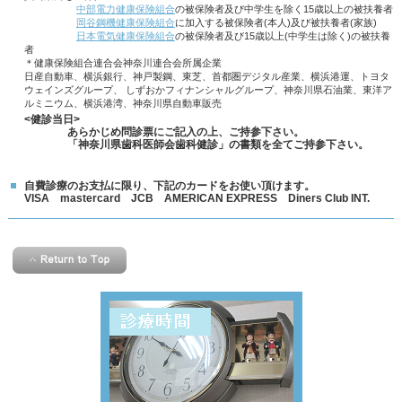
中部電力健康保険組合
の被保険者及び中学生を除く15歳以上の被扶養者
岡谷鋼機健康保険組合
に加入する被保険者(本人)及び被扶養者(家族)
日本電気健康保険組合
の被保険者及び15歳以上(中学生は除く)の被扶養
者
＊
健康保険組合連合会神奈川連合会所属企業
日産自動車、横浜銀行、神戸製鋼、東芝、首都圏デジタル産業、横浜港運、
トヨタ
ウェインズグループ、 しずおかフィナンシャルグループ、神奈川県石油業、東洋ア
ルミニウム、横浜港湾、神奈川県自動車販売
<健診当日>
あらかじめ問診票にご記入の上、ご持参下さい。
「神奈川県歯科医師会歯科健診」の書類を全てご持参下さい。
自費診療のお支払に限り、下記のカードをお使い頂けます。
VISA mastercard JCB AMERICAN EXPRESS Diners Club INT.