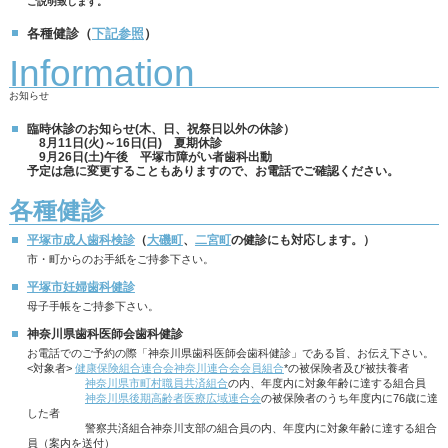
ご説明致します。
各種健診（
下記参照
）
Information
お知らせ
臨時休診のお知らせ(木、日、祝祭日以外の休診）
8月11日(火)～16日(日) 夏期休診
9月26日(土)午後 平塚市障がい者歯科出動
予定は急に変更することもありますので、お電話でご確認ください。
各種健診
平塚市成人歯科検診
（
大磯町
、
二宮町
の健診にも対応します。）
市・町からのお手紙をご持参下さい。
平塚市妊婦歯科健診
母子手帳をご持参下さい。
神奈川県歯科医師会歯科健診
お電話でのご予約の際「神奈川県歯科医師会歯科健診」である旨、お伝え下さい。
<対象者>
健康保険組合連合会神奈川連合会会員組合
*の被保険者及び被扶養者
神奈川県市町村職員共済組合
の内、年度内に対象年齢に達する組合員
神奈川県後期高齢者医療広域連合会
の被保険者のうち年度内に76歳に達
した者
警察共済組合神奈川支部の組合員の内、年度内に対象年齢に達する組合
員（案内を送付）