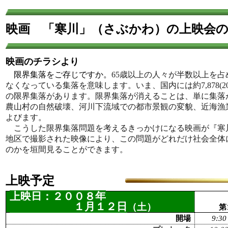
映画 「寒川」（さぶかわ）の上映会
映画のチラシより
限界集落をご存じですか。
65歳以上の人々が半数以上を
なくなっている集落を意味します。いま、国内には約7,878(2
の限界集落があります。限界集落が消えることは、単に集落
農山村の自然破壊、河川下流域での都市景観の変貌、近海漁
よびます。
こうした限界集落問題を考えるきっかけになる映画が『寒
地区で撮影された映像により、この問題がどれだけ社会全体
のかを垣間見ることができます。
上映予定
上映日：２００８年
１月１２日
（土）
第
開場
9:3