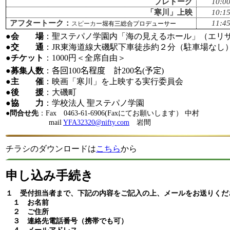
プレトーク
10:0
「寒川」上映
10:1
アフタートーク：
11:4
スピーカー
堀有三総合プロデューサー
●
会 場
：
聖ステパノ学園内「海の見えるホール」（エリ
●
交 通
：
JR東海道線大磯駅下車徒歩約２分（駐車場なし
●
チケット
：
1000円＜全席自由＞
●
募集人数
：
各回
100
名程度 計
200
名
(
予定
)
●
主 催
：映画「寒川」を上映する実行委員会
●
後 援
：大磯町
●
協 力
：
学校法人 聖ステパノ学園
●
問合せ先
：Fax
0463-61-6906(Faxにてお願いします） 中村
mail
YFA32320@nifty.com
岩間
チラシのダウンロードは
こちら
から
申し込み手続き
１
受付担当者まで、下記の内容をご記入の上、メールをお送りくだ
１ お名前
２ ご住所
３ 連絡先電話番号（携帯でも可）