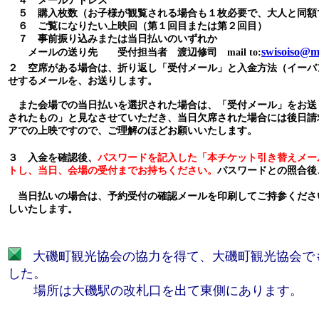
４ メールアドレス
５ 購入枚数（お子様が観覧される場合も１枚必要で、大人と同額
６ ご覧になりたい上映回（第１回目または第２回目）
７ 事前振り込みまたは当日払いのいずれか
swisoiso@mh
メールの送り先 受付担当者 渡辺修司 mail to:
２ 空席がある場合は、折り返し「受付メール」と入金方法（イーバ
せするメールを、お送りします。
また会場での当日払いを選択された場合は、「受付メール」をお送
されたもの」と見なさせていただき、当日欠席された場合には後日請
アでの上映ですので、ご理解のほどお願いいたします。
３ 入金を確認後、
パスワードを記入した「本チケット引き替えメー
トし、当日、会場の受付までお持ちください。
パスワードとの照合後
当日払いの場合は、予約受付の確認メールを印刷してご持参くださ
しいたします。
大磯町観光協会の協力を得て、大磯町観光協会で
した。
場所は大磯駅の改札口を出て東側にあります。