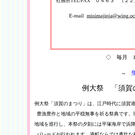
社務所TEL/FAX ０４６３ （２
E-mail
misimajinja@wing.oc
◇ 毎月 
→
例大祭 「須賀
例大祭「須賀のまつり」は、江戸時代に須賀
豊漁豊作と地域の平穏無事を祈る祭典です。
地域を巡行し、本祭の夕刻には平塚海岸で浜
パレードが行われます。港町ならでは勇壮な