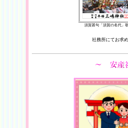
須賀甚句「須賀の名代」
社務所にてお求