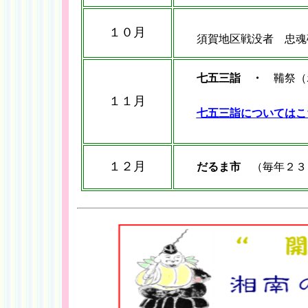
１０月
須賀地区戦没者 忠魂碑
七五三詣 ・
鞴祭（
１１月
七五三詣についてはこ
１２月
だるま市
（毎年２３