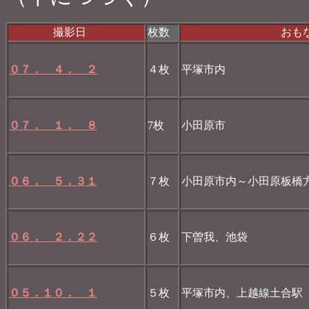
撮影日
枚数
おもな撮影
０７． ４． ２
４枚
平塚市内
０７． １． ８
7枚
小田原市
０６． ５．３１
７枚
小田原市内～小田原板橋
０６． ２．２２
６枚
下曽我、池袋
０５．１０． １
５枚
平塚市内、上越線土合駅