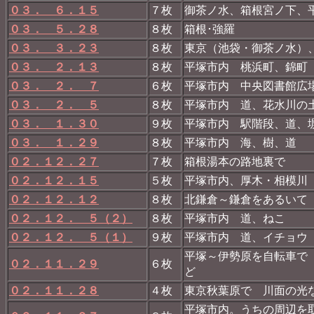
０３． ６．１５
７枚
御茶ノ水、箱根宮ノ下、
０３． ５．２８
８枚
箱根･強羅
０３． ３．２３
８枚
東京（池袋・御茶ノ水）
０３． ２．１３
８枚
平塚市内 桃浜町、錦町
０３． ２． ７
６枚
平塚市内 中央図書館広
０３． ２． ５
８枚
平塚市内 道、花水川の
０３． １．３０
９枚
平塚市内 駅階段、道、
０３． １．２９
８枚
平塚市内 海、樹、道
０２．１２．２７
７枚
箱根湯本の路地裏で
０２．１２．１５
５枚
平塚市内、厚木・相模川
０２．１２．１２
８枚
北鎌倉～鎌倉をあるいて
０２．１２． ５（２）
８枚
平塚市内 道、ねこ
０２．１２． ５（１）
９枚
平塚市内 道、イチョウ
平塚～伊勢原を自転車で
０２．１１．２９
６枚
ど
０２．１１．２８
４枚
東京秋葉原で 川面の光
平塚市内。うちの周辺を