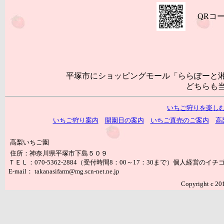
QRコ
平塚市にショッピングモール「ららぽーと
どちらも当
いちご狩りを楽し
いちご狩り案内
開園日の案内
いちご直売のご案内
高
高梨いちご園
住所：神奈川県平塚市下島５０９
ＴＥＬ：070-5362-2884（受付時間8：00～17：30まで）個人経
E-mail： takanasifarm@mg.scn-net.ne.jp
Copyright c 201