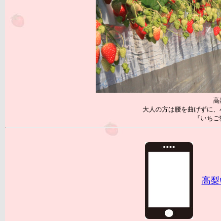
高
大人の方は腰を曲げずに、
『いちご
高梨