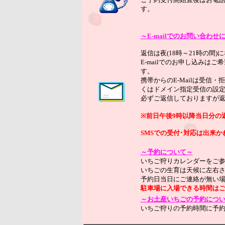
す。
～E-mailでのお問い合わ
返信は夜(18時～21時の
E-mailでのお申し込みは
す。
携帯からのE-Mailは受
くはドメイン指定受信の設
必ずご返信しておりますが返
※前日午後9時以降当日分の
SMSでの受付･対応は出来
～予約について～
いちご狩りカレンダーをご
いちごの生育は天候に左右
予約日当日にご連絡が無い
駐車場に入場できる時間はご
～お土産いちごの予約につ
いちご狩りの予約時間に予