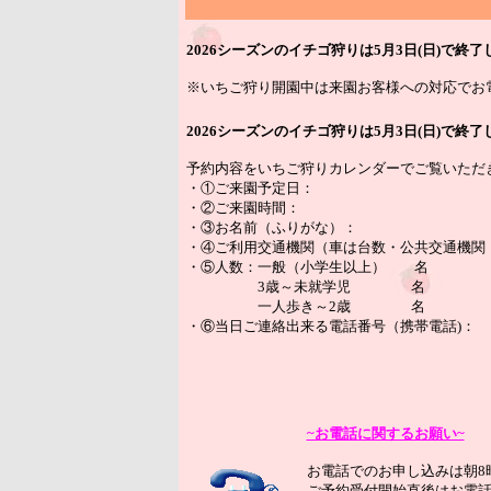
2026シーズンのイチゴ狩りは5月3日(日)で
※いちご狩り開園中は来園お客様への対応でお
2026シーズンのイチゴ狩りは5月3日(日)で
予約内容をいちご狩りカレンダーでご覧いた
・①ご来園予定日：
・②ご来園時間：
・③お名前（ふりがな）：
・④ご利用交通機関（車は台数・公共交通機関
・⑤人数：一般（小学生以上） 名
3歳～未就学児 名
一人歩き～2歳 名
・⑥当日ご連絡出来る電話番号（携帯電話)：
~お電話に関するお願い~
お電話でのお申し込みは朝8
ご予約受付開始直後はお電