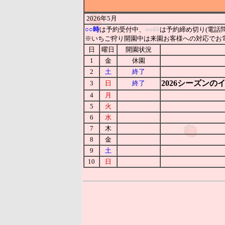
2026年5月
○○時
は予約受付中、
○○時
は予約締め切り(電話
※いちご狩り開園中は来園お客様への対応でお
日
曜日
開園状況
1
金
休園
2
土
終了
2026シーズン
3
日
終了
4
月
5
火
6
水
7
木
8
金
9
土
10
日