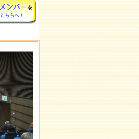
ういう時期は
いのでどうか
。
おめでとうご
もよろしくお
。
収まり秋の気
になってきま
わり目は体調
。どうかご自
い日が続いて
も脱水症にな
ています。月
が水分を小ま
ごしくださ
かったりはっ
気が続きま
は充分お気を
願い致しま
な幕開けとな
災に逢われた
日常を取り戻
しています。
てしまいまし
。