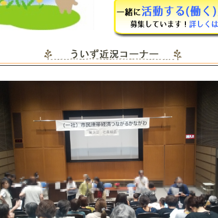
ていますね。こ
体調を崩しやす
ご自愛ください
2025.1.16
新年あけまして
ざいます。本年
願いいたします
2024.9.24
ようやく暑さも
配を感じるよう
した。季節の変
を崩しがちです
愛ください。
2024.7.15
例年より早く暑
います。身近で
られる方が増え
並みなことです
めに取ってお過
い。
2024.6.4
暑かったり、寒
きりとしない天
す。体調管理に
付けください。
2024.1.23
本年も宜しくお
す。今年は大変
りましたが、震
方が一刻も早く
せるようお祈り
2023.11.27
大分更新が空い
た。すみません