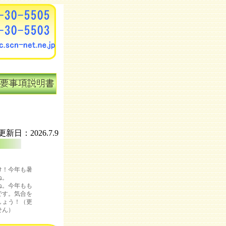
更新日：2026.7.9
け！今年も暑
ね。
ね。今年もも
です。気合を
しょう！（更
せん）
い毎日が続い