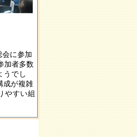
続きました。
いかがでしょ
の辛抱です。
。
りました。熱
気を付けくだ
も新年度がは
これからも宜
ます。
ました。街の
総会に参加
日常の生活が
ね。皆さまは
参加者多数
でしょうか？
てきました。
ようでし
禍で外出もま
ですが今年は
構成が複雑
るといいです
りやすい組
おめでとうご
も宜しくお願
ろあと少しと
来年こそは日
でも戻ってく
。
が開催されま
イツに初勝利