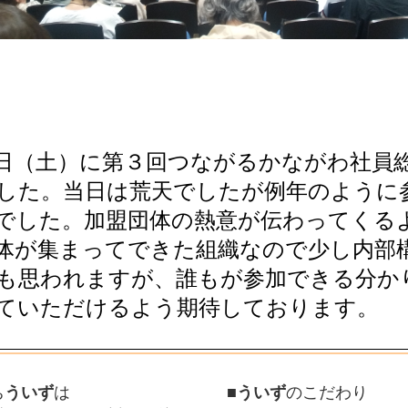
2023.8.31
記録的な暑さが
皆さまの体調は
うか。もう少し
頑張りましょう
2023.0724
酷暑の季節にな
中症には充分お
さい。
2023.6.1
ういずにとって
じまりました。
しくお願い致し
2023.4.3
新年度が始まり
日（土）に第３回つながるかながわ社員
いたるところで
戻って来てます
した。当日は荒天でしたが例年のように
いかがお過ごし
2023.3.9
ようやく春めい
でした。加盟団体の熱意が伝わってくる
これまでコロナ
まならなかった
体が集まってできた組織なので少し内部
活動的な日が来
ね。
も思われますが、誰もが参加できる分か
2023.1.14
新年明けまして
ざいます。今年
ていただけるよう期待しております。
いします。
2022.12.18
今年も残すとこ
なりましたね。
常の暮しが少し
ると良いですね
2022.11.27
ワールドカップ
ち
ういず
は
■
ういず
のこだわり
した。日本もド