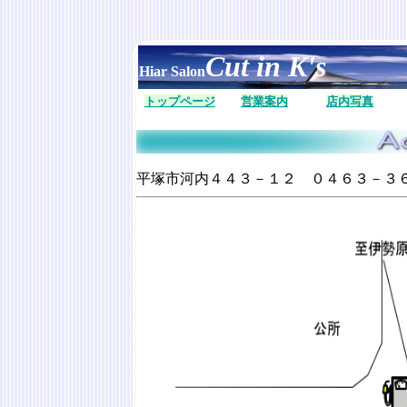
Cut in K's
Hiar Salon
トップページ
営業案内
店内写真
平塚市河内４４３－１２ ０４６３－