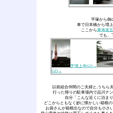
平塚から御
車で日本橋から増
ここから
東海道
でも、
芝増上寺GO→
GO→
以前組合仲間のご夫婦と,うちら
行った帰りの駐車場内で品川ナ
自分「こんな近くに泊ま
どこからともなく妙に懐かしい箱根の
お袋さんが箱根出なので自分も小さい