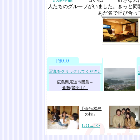
人たちのグループがいました。きっと同
あだ名で呼び合っ
写真をクリックしてください
広島県尾道市因島～
倉敷(鷲羽山）
【仙台/松島
の旅」
GO→>>