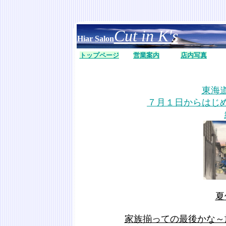
Cut in K's
Hiar Salon
トップページ
営業案内
店内写真
東海
７月１日からはじ
夏
家族揃っての最後かな～