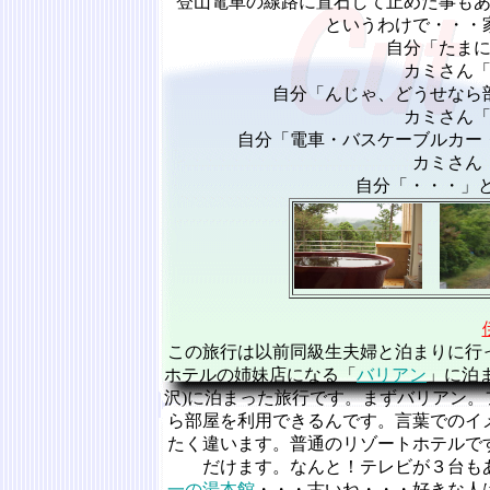
登山電車の線路に置石して止めた事も
というわけで・・・
自分「たま
カミさん
自分「んじゃ、どうせなら
カミさん
自分「電車・バスケーブルカー
カミさん
自分「・・・」
この旅行は以前同級生夫婦と泊まりに行
ホテルの姉妹店になる「
バリアン
」に泊
沢)に泊まった旅行です。まずバリアン
ら部屋を利用できるんです。言葉でのイ
たく違います。普通のリゾートホテルで
だけます。なんと！テレビが３台も
一の湯本館
・・・古いね・・・好きな人