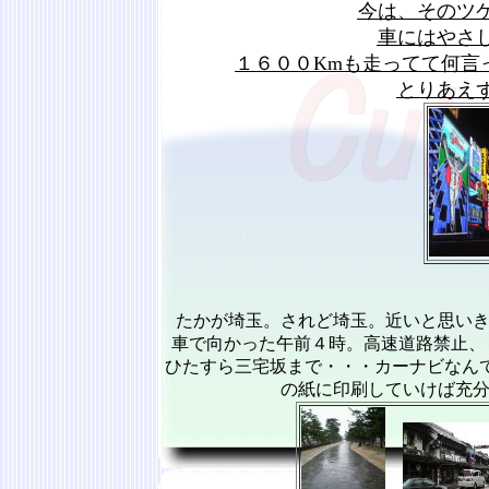
今は、そのツ
車にはやさ
１６００Kmも走ってて何言
とりあえ
たかが埼玉。されど埼玉。近いと思い
車で向かった午前４時。高速道路禁止、
ひたすら三宅坂まで・・・カーナビなん
の紙に印刷していけば充