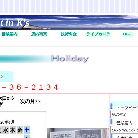
t in K's
営業案内
店内写真
技術料金
ライブカメラ
Other
３－３６－２１３４
休日
ｶﾚﾝ
次の月>>
ﾀﾞｰ
トップペー
026年8月
営業案内
火
水
木
金
土