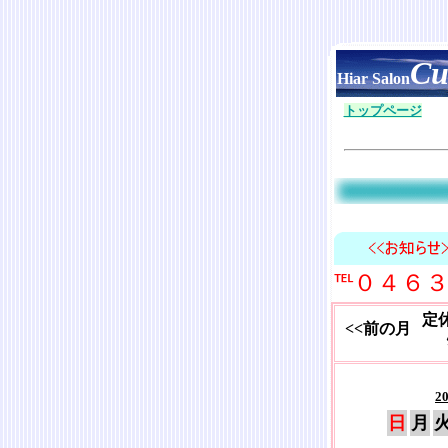
Cu
Hiar Salon
トップページ
℡０４６
定
<<前の月
2
日
月