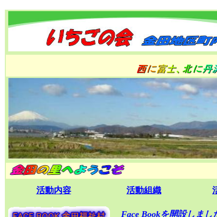
活動内容
活動組織
Face Bookを開設し