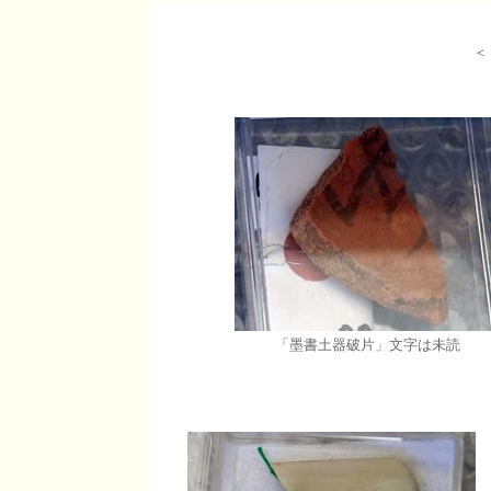
＜
「墨書土器破片」