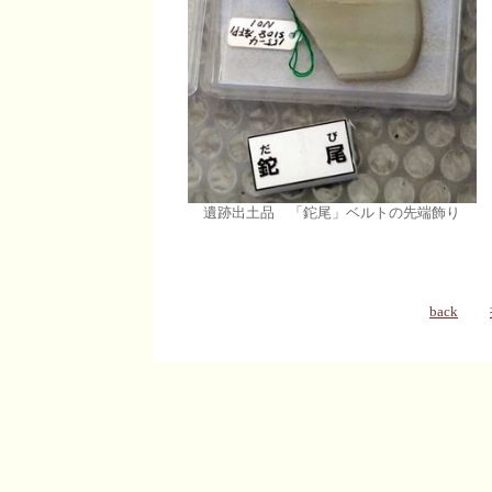
遺跡出土品 「鉈尾」ベルトの先端飾り
back