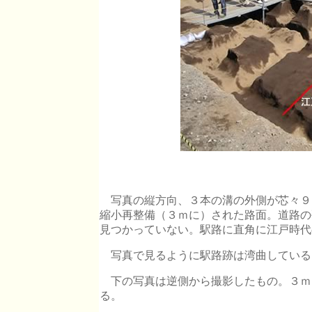
道路跡
写真の縦方向、３本の溝の外側が芯々９
縮小再整備（３ｍに）された路面。道路の
見つかっていない。駅路に直角に江戸時代
写真で見るように駅路跡は湾曲している
下の写真は逆側から撮影したもの。３ｍ
る。