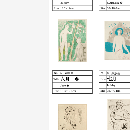
In May
GARDEN �
Size
18.2×12cm
Size
20×16.6cm
No.
5 銅版画
No.
6 銅版画
七月
六月 �
Title
Title
In May
June �
Size
19.4×14cm
Size
18.3×12.4cm