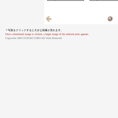
＊写真をクリックすると大きな画像が見れます。
Once a thumbnail image is clicked, a larger image of the selected print appears.
Copywrite 2003 SUZUKI COBO All Write Reserved