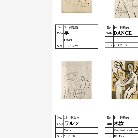
No.
9 銅版画
No.
10 銅版画
夢
DANCE
Title
Title
Dream
Size
21.4×10.3cm
Size
15.7×12cm
No.
13 銅版画
No.
14 銅版画
ワルツ
木陰
Title
Title
Walts
The shadow of tree
Size
19.7×16cm
Size
19×15cm