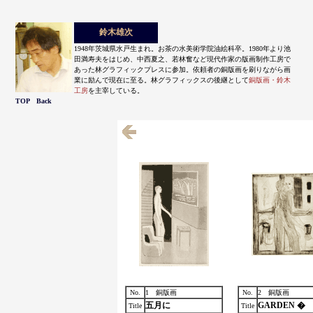
鈴木雄次
1948年茨城県水戸生まれ。お茶の水美術学院油絵科卒。1980年より池
田満寿夫をはじめ、中西夏之、若林奮など現代作家の版画制作工房で
あった林グラフィックプレスに参加。依頼者の銅版画を刷りながら画
業に励んで現在に至る。林グラフィックスの後継として
銅版画・鈴木
工房
を主宰している。
TOP
Back
No.
1 銅版画
No.
2 銅版画
五月に
GARDEN �
Title
Title