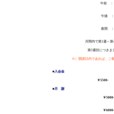
午前 ：
午後 ：
夜間 ：
月間内で第1週～第
第5週目につきま
※）開講日内であれば、ご
■
入会金
￥5500-
/
■
月 謝
￥500
￥600