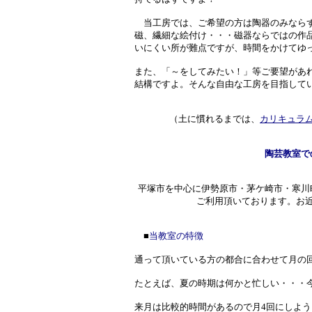
当工房では、ご希望の方は陶器のみならず
磁、繊細な絵付け・・・磁器ならではの作
いにくい所が難点ですが、時間をかけてゆ
また、「～をしてみたい！」等ご要望があ
結構ですよ。そんな自由な工房を目指して
（土に慣れるまでは、
カリキュラ
陶芸教室で
平塚市を中心に伊勢原市・茅ケ崎市・寒川
ご利用頂いております。お
■
当教室の特徴
通って頂いている方の都合に合わせて月の
たとえば、夏の時期は何かと忙しい・・・
来月は比較的時間があるので月4回にしよう