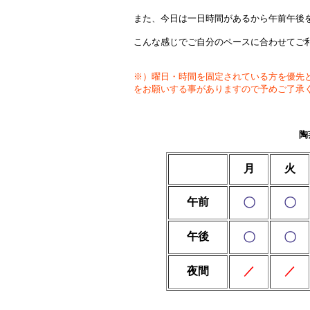
また、今日は一日時間があるから午前午後
こんな感じでご自分のペースに合わせてご
※）曜日・時間を固定されている方を優先
をお願いする事がありますので予めご了承
陶
月
火
午前
〇
〇
午後
〇
〇
夜間
／
／