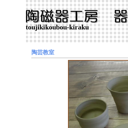
toujikikoubou-kiraku
陶芸教室