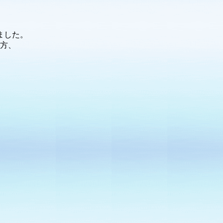
ました。
方、