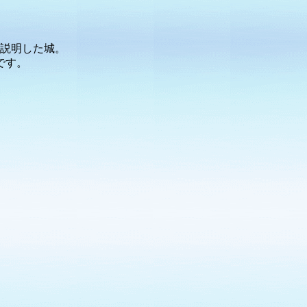
て説明した城。
です。