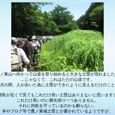
ノ巣山へ向かって山道を登り始めると大きな土塁が現れました
…じゃなくて、これはただの山道です。
月の間、人が歩いた為に土塁ができたように見えるだけのこと
際私が近くで見てもこれだけ長い土塁はありえないと思います
これだけ長いのに横矢掛り一つありません。
それに何処を守っているのかも解らない。
本やブログ等で鷹ノ巣城土塁とか書かれているようですが、