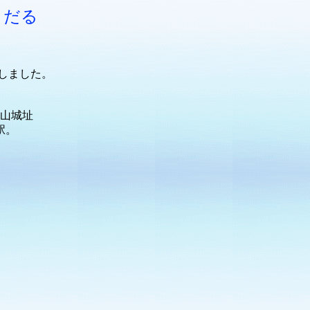
くだる
しました。
山城址
駅。