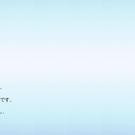
。
です。
し、