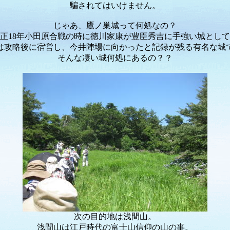
騙されてはいけません。
じゃあ、鷹ノ巣城って何処なの？
正18年小田原合戦の時に徳川家康が豊臣秀吉に手強い城とし
は攻略後に宿営し、今井陣場に向かったと記録が残る有名な城
そんな凄い城何処にあるの？？
次の目的地は浅間山。
浅間山は江戸時代の富士山信仰の山の事。