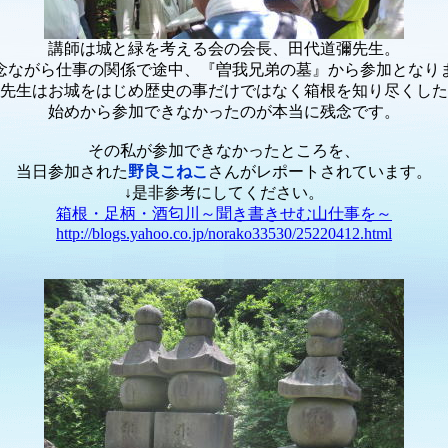
講師は城と緑を考える会の会長、田代道彌先生。
念ながら仕事の関係で途中、『曽我兄弟の墓』から参加となり
先生はお城をはじめ歴史の事だけではなく箱根を知り尽くした
始めから参加できなかったのが本当に残念です。
その私が参加できなかったところを、
当日参加された
野良こねこ
さんがレポートされています。
↓是非参考にしてください。
箱根・足柄・酒匂川～聞き書きせむ山仕事を～
http://blogs.yahoo.co.jp/norako33530/25220412.html