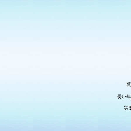
鷹
長い年
実