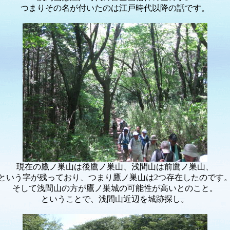
つまりその名が付いたのは江戸時代以降の話です。
現在の鷹ノ巣山は後鷹ノ巣山、浅間山は前鷹ノ巣山、
という字が残っており、つまり鷹ノ巣山は2つ存在したのです
そして浅間山の方が鷹ノ巣城の可能性が高いとのこと。
ということで、浅間山近辺を城跡探し。