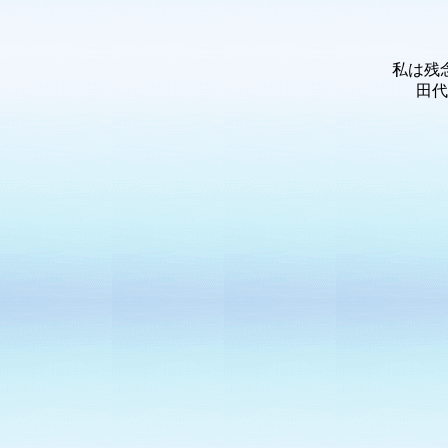
私は残
田代