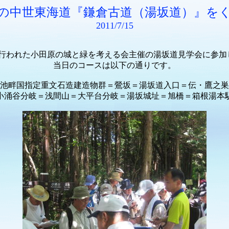
の中世東海道『鎌倉古道（湯坂道）』を
2011/7/15
日に行われた小田原の城と緑を考える会主催の湯坂道見学会に参加
当日のコースは以下の通りです。
池畔国指定重文石造建造物群＝鶯坂＝湯坂道入口＝伝・鷹之巣
小涌谷分岐＝浅間山＝大平台分岐＝湯坂城址＝旭橋＝箱根湯本