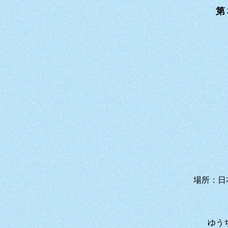
第
場所：日
ゆう