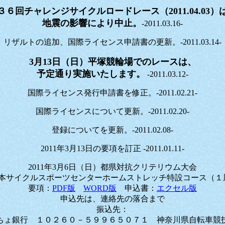
３６回チャレンジサイクルロードレース（2011.04.03）
地震の影響により中止。
-2011.03.16-
リザルトの追加、国際ライセンス申請書の更新。-2011.03.14-
3月13日（日）平塚競輪場でのレースは、
予定通り実施いたします。
-2011.03.12-
国際ライセンス発行申請書を修正。-2011.02.21-
国際ライセンスについて更新。-2011.02.20-
登録についてを更新。-2011.02.08-
2011年3月13日の要項を訂正 -2011.01.11-
2011年3月6日（日）都県対抗クリテリウム大会
本サイクルスポーツセンターホームストレッチ特設コース（１
要項：
PDF版
WORD版
申込書：
エクセル版
申込先は、連絡先の落合まで
振込先：
ちょ銀行 １０２６０－５９９６５０７１ 神奈川県自転車競