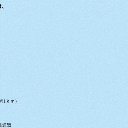
は、
周1ｋｍ）
技連盟