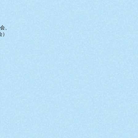
会、
会）