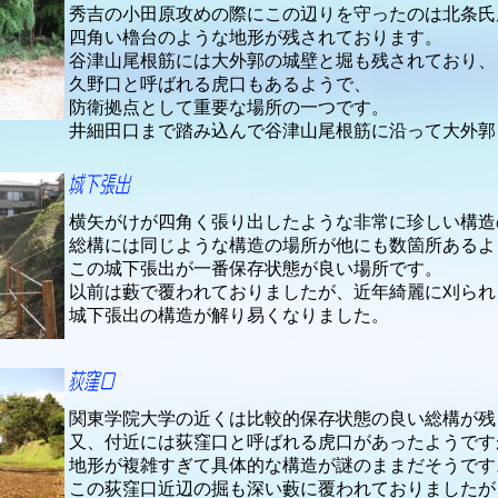
秀吉の小田原攻めの際にこの辺りを守ったのは北条氏
四角い櫓台のような地形が残されております。
谷津山尾根筋には大外郭の城壁と堀も残されており、
久野口と呼ばれる虎口もあるようで、
防衛拠点として重要な場所の一つです。
井細田口まで踏み込んで谷津山尾根筋に沿って大外郭
横矢がけが四角く張り出したような非常に珍しい構造
総構には同じような構造の場所が他にも数箇所あるよ
この城下張出が一番保存状態が良い場所です。
以前は藪で覆われておりましたが、近年綺麗に刈られ
城下張出の構造が解り易くなりました。
関東学院大学の近くは比較的保存状態の良い総構が残
又、付近には荻窪口と呼ばれる虎口があったようです
地形が複雑すぎて具体的な構造が謎のままだそうです
この荻窪口近辺の掘も深い藪に覆われておりましたが