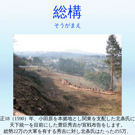
総構
そうがまえ
正18（1590）年、小田原を本拠地とし関東を支配した北条氏
天下統一を目前にした豊臣秀吉が宣戦布告をします。
総勢22万の大軍を有する秀吉に対し北条氏はたったの5万、