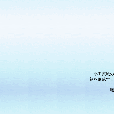
小田原城の
畝を形成する
蟻