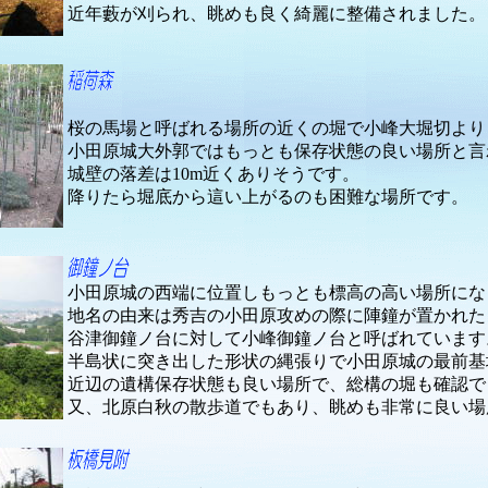
近年藪が刈られ、眺めも良く綺麗に整備されました。
桜の馬場と呼ばれる場所の近くの堀で小峰大堀切より
小田原城大外郭ではもっとも保存状態の良い場所と言
城壁の落差は10m近くありそうです。
降りたら堀底から這い上がるのも困難な場所です。
小田原城の西端に位置しもっとも標高の高い場所にな
地名の由来は秀吉の小田原攻めの際に陣鐘が置かれた
谷津御鐘ノ台に対して小峰御鐘ノ台と呼ばれています
半島状に突き出した形状の縄張りで小田原城の最前基
近辺の遺構保存状態も良い場所で、総構の堀も確認で
又、北原白秋の散歩道でもあり、眺めも非常に良い場