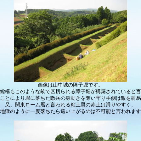
画像は山中城の障子堀です。
総構もこのような畝で区切られる障子堀が構築されていると言
ことにより堀に落ちた敵兵の身動きを奪い守り手側は敵を射易
又、関東ローム層と言われる粘土質の赤土は滑りやすく、
地獄のように一度落ちたら這い上がるのは不可能と言われます