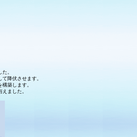
した。
して降伏させます。
を構築します。
与えました。