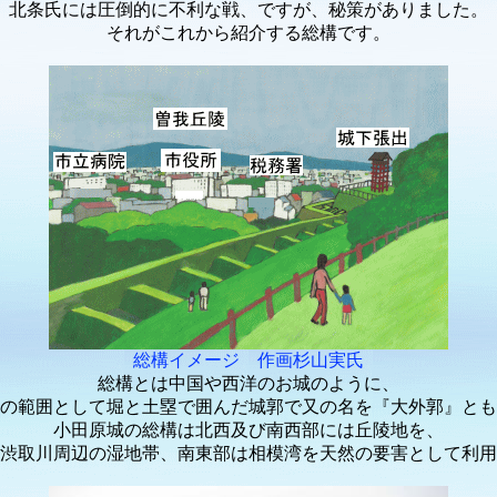
北条氏には圧倒的に不利な戦、ですが、秘策がありました。
それがこれから紹介する総構です。
総構イメージ 作画杉山実氏
総構とは中国や西洋のお城のように、
の範囲として堀と土塁で囲んだ城郭で又の名を『大外郭』とも
小田原城の総構は北西及び南西部には丘陵地を、
渋取川周辺の湿地帯、南東部は相模湾を天然の要害として利用