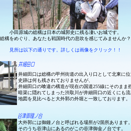
小田原城の総構は日本の城郭史に残る凄いお城です。
総構をめぐり、あなたも戦国時代の息吹を感じてみませんか？
見所は以下の通りです。詳しくは画像をクリック！！
井細田口は総構の甲州街道の出入り口として北東に位
史跡は何も残されておりませんが、
井細田口の喰違の構造が現在の国道255線にそのまま
暗渠に隠れてしまった渋取川が井細田口の近くにも流
地図を見比べると大外郭の外堀と一致しております。
大外郭には御鐘ノ台と呼ばれる場所が2箇所あります
そのうち谷津山にあるのがこの谷津御金ノ台です。