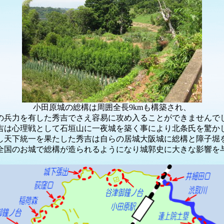
小田原城の総構は周囲全長9kmも構築され、
万の兵力を有した秀吉でさえ容易に攻め入ることができませんで
吉は心理戦として石垣山に一夜城を築く事により北条氏を驚か
し天下統一を果たした秀吉は自らの居城大阪城に総構と障子堀
全国のお城で総構が造られるようになり城郭史に大きな影響を