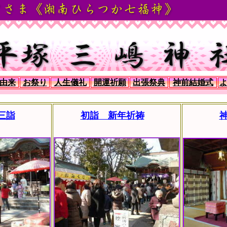
由来
お祭り
人生儀礼
開運祈願
出張祭典
神前結婚式
三詣
初詣 新年祈祷
神