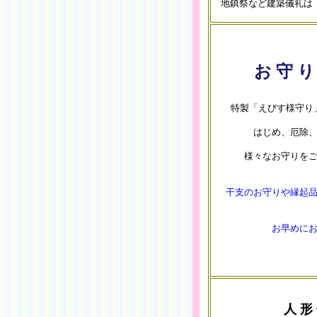
地鎮祭など建築儀礼は
お 守 り
特製「えびす様守り
はじめ、厄除
様々なお守りを
干支のお守りや縁起
お早めに
人 形