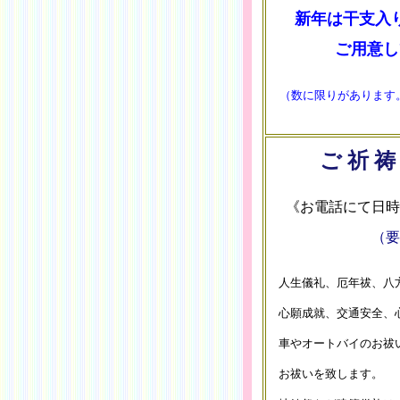
新年は干支入
ご用意し
（数に限りがあります
ご 祈 祷
《お電話にて日時
（要
人生儀礼、厄年祓、八
心願成就、交通安全、
車やオートバイのお祓
お祓いを致します。