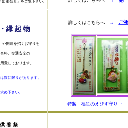
開
詳しくはこちらへ
→
「出張祭典」をご覧下さい。
ご
詳しくはこちらへ
→
・縁 起 物
」や開運を招くお守りを
、合格、交通安全の
ご用意しております。
品は数に限りがあります。
お求め下さい。
特製 福笹のえびす守り ・
 供 養 祭