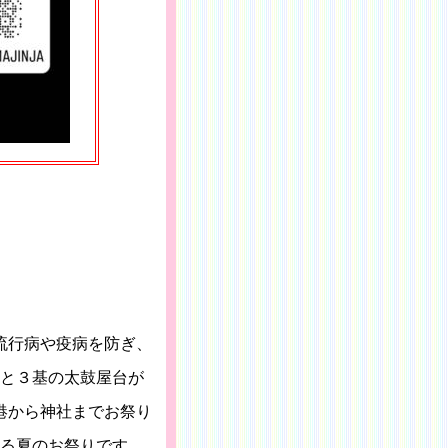
流行病や疫病を防ぎ、
と３基の太鼓屋台が
港から神社までお祭り
る夏のお祭りです。