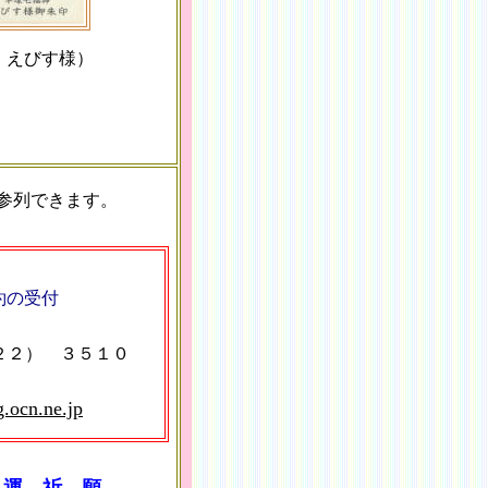
・えびす様）
参列できます。
約の受付
（２２） ３５１０
.ocn.ne.jp