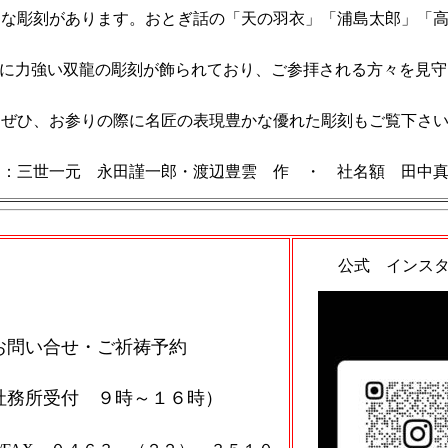
々な彫刻があります。おとぎ話の「天の羽衣」「浦島太郎」「
に力強い双龍の彫刻が飾られており、ご参拝される方々を見守
ぜひ、お参りの際に名匠の表現豊かな優れた彫刻もご覧下さ
刻：三世一元 永田謹一郎・渡辺豊雲 作 ・ 社名額 田中
公式 インス
お問い合せ・ご祈祷予約
社務所受付 ９時～１６時）