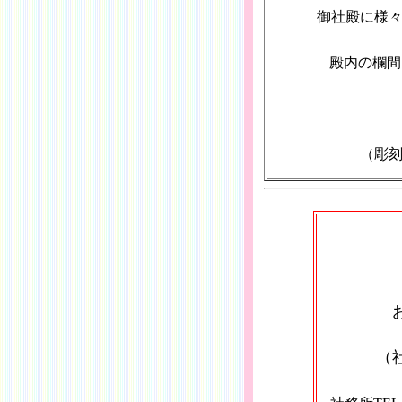
御社殿に様
殿内の欄間
（彫
（