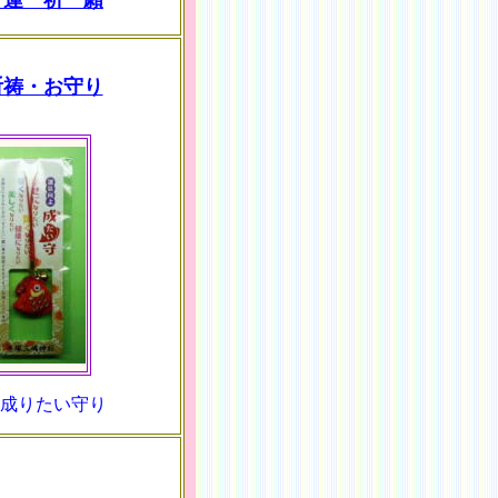
 運 祈 願
祈祷・お守り
 成りたい守り