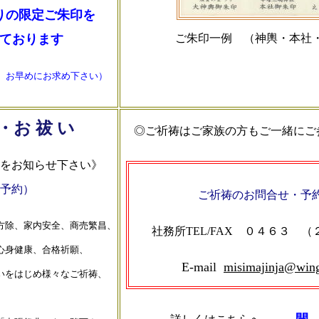
りの限定ご朱印を
ております
ご朱印一例 （神輿・本社
。お早めにお求め下さい）
・お 祓 い
◎ご祈祷はご家族の方もご一緒にご
をお知らせ下さい》
予約）
ご祈祷のお問合せ・予
方除、家内安全、商売繁昌、
社務所TEL/FAX ０４６３ 
心身健康、合格祈願、
E-mail
misimajinja@wing
いをはじめ様々なご祈祷、