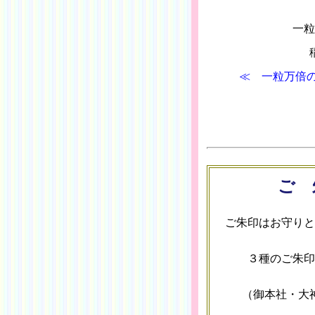
一粒
≪ 一粒万倍の
ご 
ご朱印はお守りと
３種のご朱印
（御本社・大