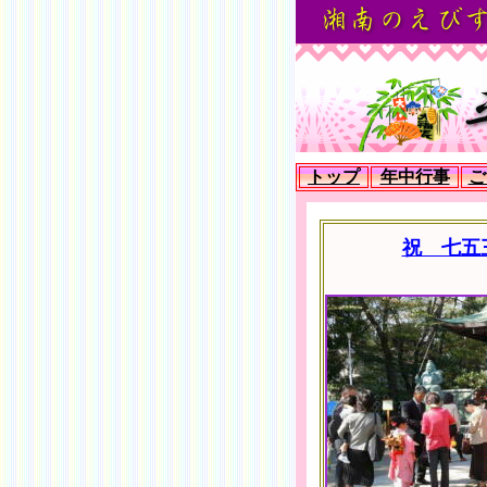
トップ
年中行事
ご
祝 七五