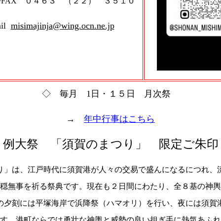
L/FAX ０４６３ （２２） ３５１０
ail
misimajinja@wing.ocn.ne.jp
◇ 毎月 1日・１５日 月次祭
→
年中行事はこちら
例大祭 「須賀のまつり」 限定ご朱印
り」は、江戸時代に須賀港が人々の交易で盛んになるにつれ、
穏無事を祈る祭典です。現在も２日間にわたり、全８基の神輿
の夕刻には平塚海岸で浜降祭（ハマオリ）を行い、夜には須賀
す。港町ならでは勇壮な神輿と威勢の良い担ぎ手に熱気あふれ