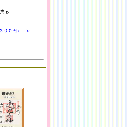
実る
。
 ３００円） ≫